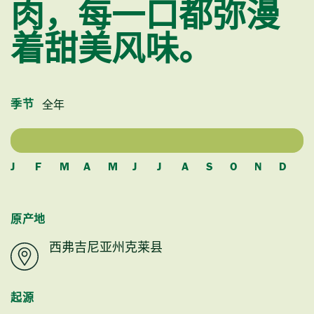
肉，每一口都弥漫
着甜美风味。
全年
季节
J
F
M
A
M
J
J
A
S
O
N
D
原产地
西弗吉尼亚州克莱县
起源