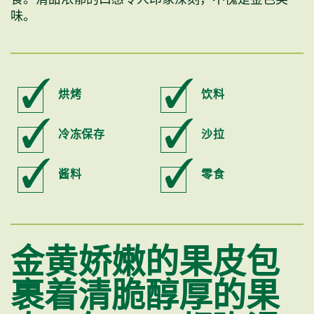
味。
烘烤
饮料
冷冻保存
沙拉
酱料
零食
金黄娇嫩的果皮包
裹着清脆醇厚的果