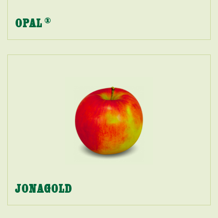
OPAL
®
JONAGOLD