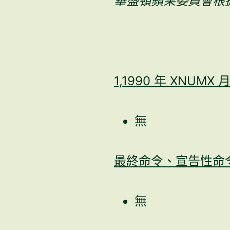
華盛頓蘋果委員會根據
1,1990 年 XNU
無
最終命令、宣告性命
無