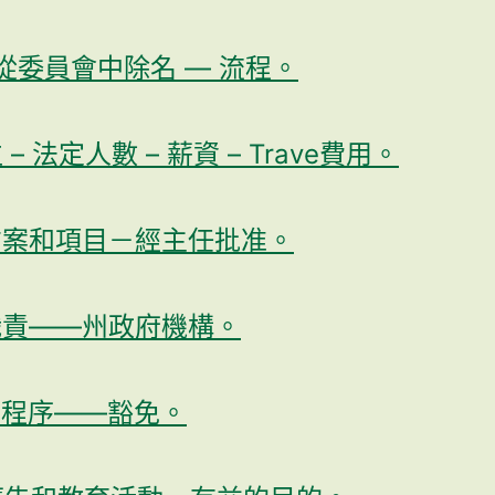
 從委員會中除名 — 流程。
– 法定人數 – 薪資 – Trave費用。
案和項目－經主任批准。
責——州政府機構。
程序——豁免。