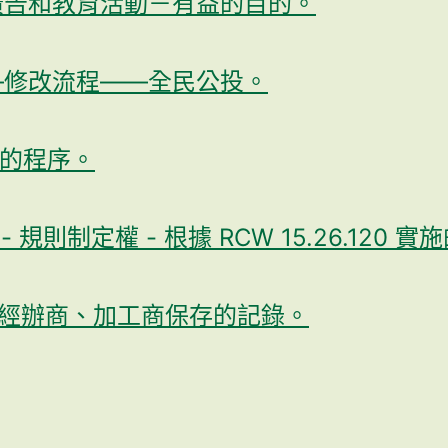
告和教育活動－有益的目的。
修改流程——全民公投。
的程序。
 規則制定權 - 根據 RCW 15.26.120 
經辦商、加工商保存的記錄。