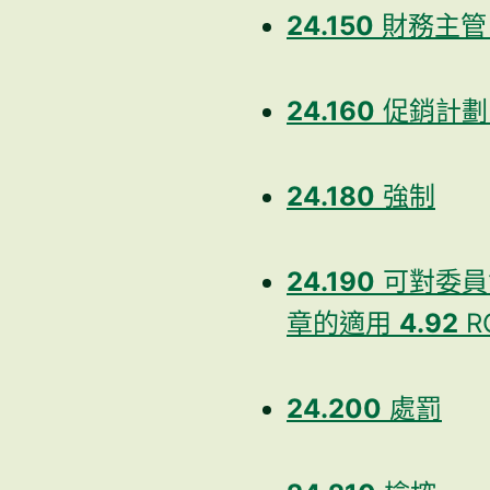
24.150
財務主管 –
24.160
促銷計劃 
24.180
強制
24.190
可對委員會
章的適用
4.92
R
24.200
處罰