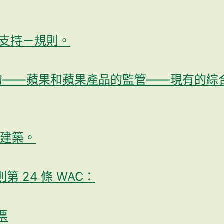
支持－規則。
——蘋果和蘋果產品的監管——現有的綜
建築。
 24 條 WAC：
票