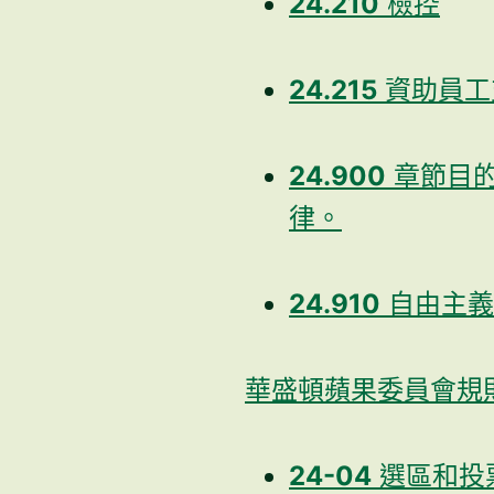
24.210
檢控
24.215
資助員工
24.900
章節目的
律。
24.910
自由主義
華盛頓蘋果委員會規則第
24-04
選區和投