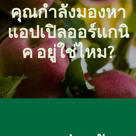
คุณกำลังมองหา
แอปเปิลออร์แกนิ
ค อยู่ใช่ไหม?