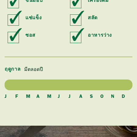
ขนมอบ
เครื่องดื่ม
แช่แข็ง
สลัด
ซอส
อาหารว่าง
มีตลอดปี
ฤดูกาล
J
F
M
A
M
J
J
A
S
O
N
D